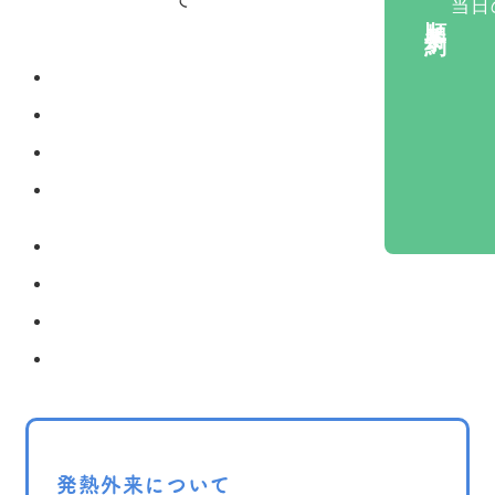
当日
順番予約
院長紹介
内科
生活習慣病
クリニック案内
循環器内科
花粉症、アレルギー
施設基準一覧
小児科
特定健診
院内感染防止対策
胃内視鏡検査・胃がんリスク
順番予約
予防接種
お知らせ
風しん抗体検査
漢方治療
禁煙外来
にんにく注射
プラセンタ注射
発熱外来について