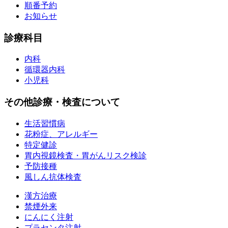
順番予約
お知らせ
診療科目
内科
循環器内科
小児科
その他診療・検査について
生活習慣病
花粉症、アレルギー
特定健診
胃内視鏡検査・胃がんリスク検診
予防接種
風しん抗体検査
漢方治療
禁煙外来
にんにく注射
プラセンタ注射