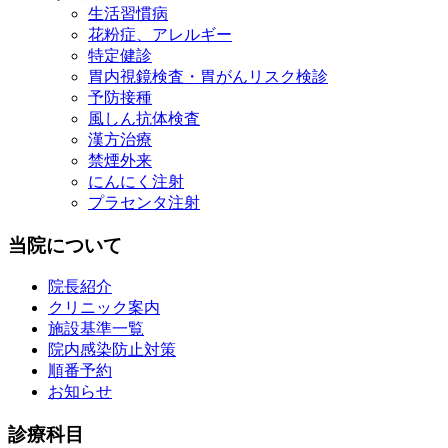
生活習慣病
花粉症、アレルギー
特定健診
胃内視鏡検査・胃がんリスク検診
予防接種
風しん抗体検査
漢方治療
禁煙外来
にんにく注射
プラセンタ注射
当院について
院長紹介
クリニック案内
施設基準一覧
院内感染防止対策
順番予約
お知らせ
診療科目