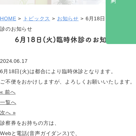
施設基準一覧
小児科
特定健診
院内感染防止対策
胃内視鏡検査・胃がんリスク検診
HOME
>
トピックス
>
お知らせ
>
6月18日(火)臨時休
順番予約
予防接種
診のお知らせ
6月18日(火)臨時休診のお知らせ
お知らせ
風しん抗体検査
漢方治療
2024.06.17
禁煙外来
6月18日(火)は都合により臨時休診となります。
にんにく注射
ご不便をおかけしますが、よろしくお願いいたします。
プラセンタ注射
« 前へ
一覧へ
次へ »
診察券をお持ちの方は、
Webと電話(音声ガイダンス)で、