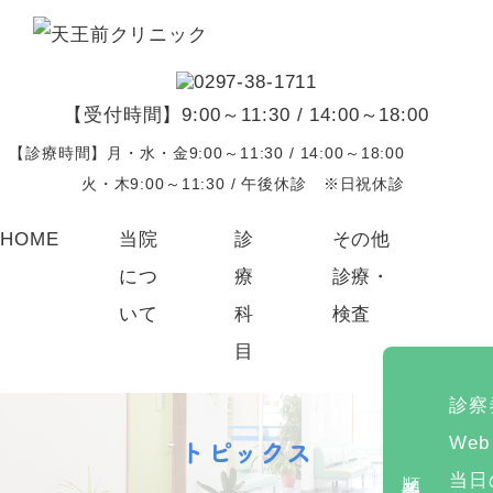
【受付時間】9:00～11:30 / 14:00～18:00
【診療時間】月・水・金9:00～11:30 / 14:00～18:00
火・木9:00～11:30 / 午後休診 ※日祝休診
HOME
当院
診
その他
につ
療
診療・
いて
科
検査
目
診察
院長紹介
内科
生活習慣病
トピックス
We
クリニック案内
循環器内科
花粉症、アレルギー
順番予約
当日