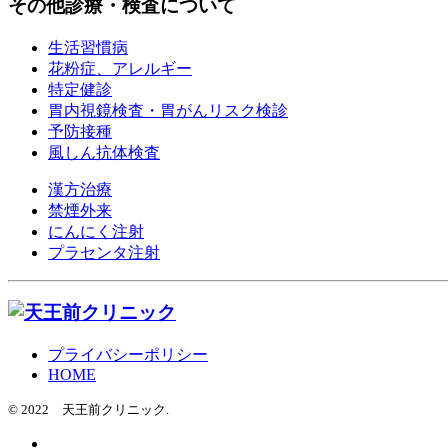
その他診療・検査について
生活習慣病
花粉症、アレルギー
特定健診
胃内視鏡検査・胃がんリスク検診
予防接種
風しん抗体検査
漢方治療
禁煙外来
にんにく注射
プラセンタ注射
プライバシーポリシー
HOME
© 2022 天王前クリニック.