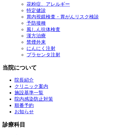
花粉症、アレルギー
特定健診
胃内視鏡検査・胃がんリスク検診
予防接種
風しん抗体検査
漢方治療
禁煙外来
にんにく注射
プラセンタ注射
当院について
院長紹介
クリニック案内
施設基準一覧
院内感染防止対策
順番予約
お知らせ
診療科目