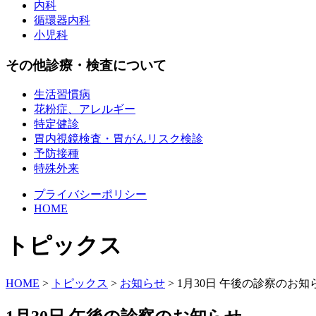
内科
循環器内科
小児科
その他診療・検査について
生活習慣病
花粉症、アレルギー
特定健診
胃内視鏡検査・胃がんリスク検診
予防接種
特殊外来
プライバシーポリシー
HOME
トピックス
HOME
>
トピックス
>
お知らせ
>
1月30日 午後の診察のお知