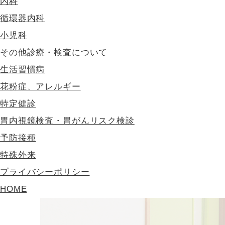
内科
循環器内科
小児科
その他診療・検査について
生活習慣病
花粉症、アレルギー
特定健診
胃内視鏡検査・胃がんリスク検診
予防接種
特殊外来
プライバシーポリシー
HOME