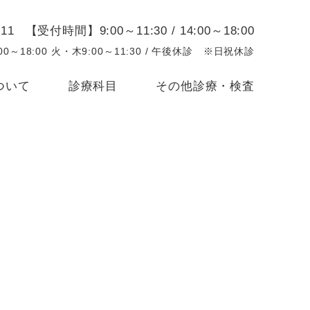
【受付時間】9:00～11:30 / 14:00～18:00
00～18:00 火・木9:00～11:30 / 午後休診 ※日祝休診
ついて
診療科目
その他診療・検査
内科
生活習慣病
案内
循環器内科
花粉症、アレルギー
覧
小児科
特定健診
止対策
胃内視鏡検査・胃がんリスク検診
予防接種
診察
風しん抗体検査
We
漢方治療
順番予約
当日