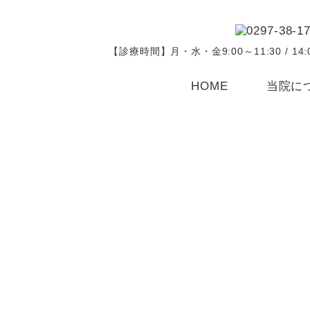
【診療時間】月・水・金9:00～11:30 / 14:
HOME
当院に
院長紹介
クリニック
施設基準一
院内感染防
順番予約
お知らせ