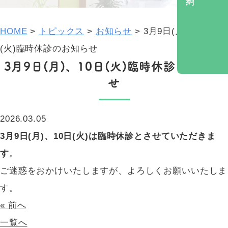
施設基準一覧
小児科
特定健診
院内感染防止対策
胃内視鏡検査・胃がんリスク検診
HOME
>
トピックス
>
お知らせ
>
3月9日(月)、10日
順番予約
予防接種
(火)臨時休診のお知らせ
3月9日(月)、10日(火)臨時休診のお知ら
お知らせ
風しん抗体検査
せ
漢方治療
禁煙外来
2026.03.05
にんにく注射
3月9日(月)、10日(火)は臨時休診とさせていただきま
プラセンタ注射
す
。
ご迷惑をおかけいたしますが、よろしくお願いいたしま
す。
« 前へ
一覧へ