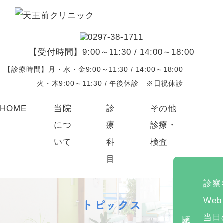
【受付時間】9:00～11:30 / 14:00～18:00
【診療時間】月・水・金9:00～11:30 / 14:00～18:00
火・木9:00～11:30 / 午後休診 ※日祝休診
HOME
当院
診
その他
につ
療
診療・
いて
科
検査
目
診察
院長紹介
内科
生活習慣病
トピックス
We
クリニック案内
循環器内科
花粉症、アレルギー
順番予約
当日