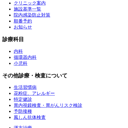
クリニック案内
施設基準一覧
院内感染防止対策
順番予約
お知らせ
診療科目
内科
循環器内科
小児科
その他診療・検査について
生活習慣病
花粉症、アレルギー
特定健診
胃内視鏡検査・胃がんリスク検診
予防接種
風しん抗体検査
漢方治療