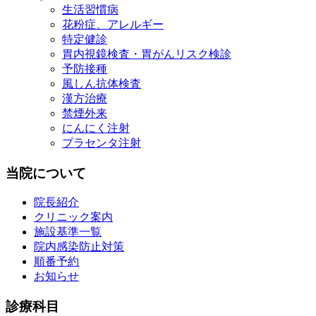
生活習慣病
花粉症、アレルギー
特定健診
胃内視鏡検査・胃がんリスク検診
予防接種
風しん抗体検査
漢方治療
禁煙外来
にんにく注射
プラセンタ注射
当院について
院長紹介
クリニック案内
施設基準一覧
院内感染防止対策
順番予約
お知らせ
診療科目