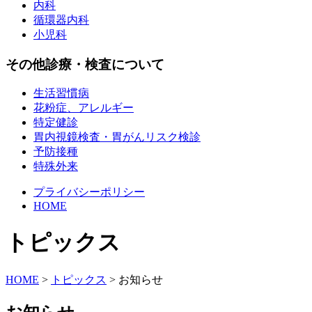
内科
循環器内科
小児科
その他診療・検査について
生活習慣病
花粉症、アレルギー
特定健診
胃内視鏡検査・胃がんリスク検診
予防接種
特殊外来
プライバシーポリシー
HOME
トピックス
HOME
>
トピックス
>
お知らせ