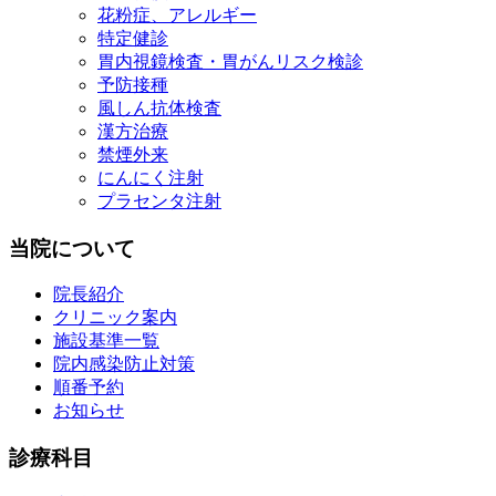
花粉症、アレルギー
特定健診
胃内視鏡検査・胃がんリスク検診
予防接種
風しん抗体検査
漢方治療
禁煙外来
にんにく注射
プラセンタ注射
当院について
院長紹介
クリニック案内
施設基準一覧
院内感染防止対策
順番予約
お知らせ
診療科目