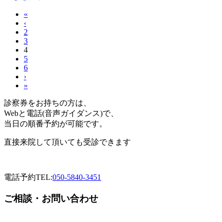
«
‹
2
3
4
5
6
›
»
診察券をお持ちの方は、
Webと電話(音声ガイダンス)で、
当日の順番予約が可能です。
直接来院して頂いても受診できます
電話予約
TEL:
050-5840-3451
ご相談・お問い合わせ