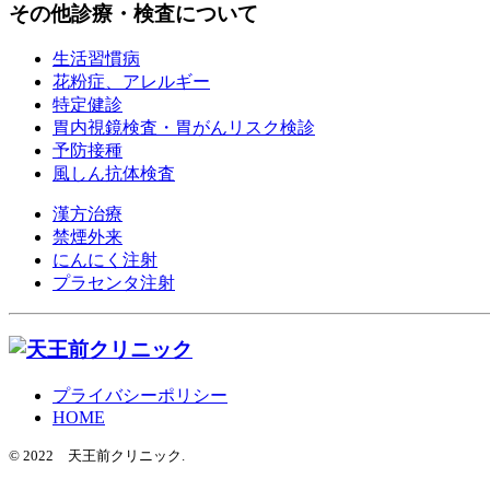
その他診療・検査について
生活習慣病
花粉症、アレルギー
特定健診
胃内視鏡検査・胃がんリスク検診
予防接種
風しん抗体検査
漢方治療
禁煙外来
にんにく注射
プラセンタ注射
プライバシーポリシー
HOME
© 2022 天王前クリニック.